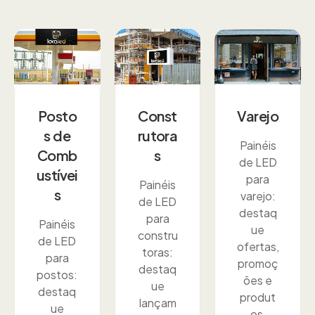
Posto
Const
Varejo
s de
rutora
Painéis
Comb
s
de LED
ustívei
para
Painéis
s
varejo:
de LED
destaq
para
Painéis
ue
constru
de LED
ofertas,
toras:
para
promoç
destaq
postos:
ões e
ue
destaq
produt
lançam
ue
os,