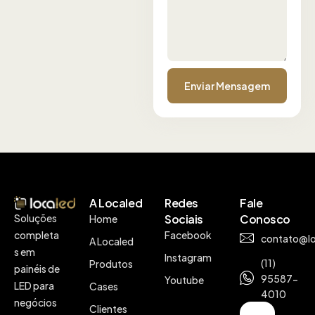
A Localed
Redes
Fale
Soluções
Sociais
Conosco
Home
completa
Facebook
contato@lo
A Localed
s em
Instagram
(11)
Produtos
painéis de
95587-
Youtube
LED para
Cases
4010
negócios
Clientes