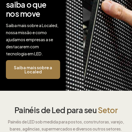
saiba o que
nos move
Saiba mais sobre a Localed,
nossa missão e como
ajudamos empresas a se
destacarem com
tecnologia em LED.
Saiba mais sobre a
Localed
Painéis de Led para seu
Setor
Painéis de LED sob medida para postos, construtoras, varejo,
bares, agências, supermercados e diversos outros setores.