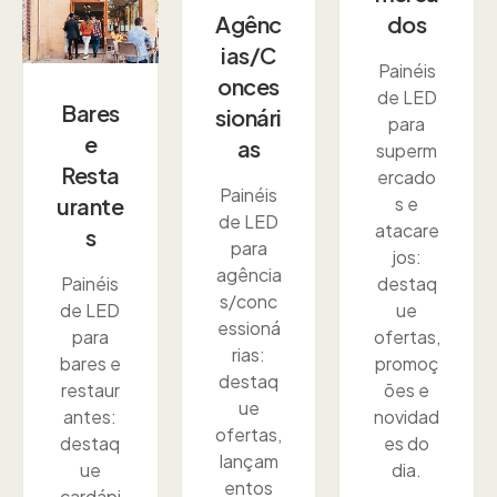
Agênc
dos
ias/C
Painéis
onces
de LED
Bares
sionári
para
e
as
superm
Resta
ercado
Painéis
urante
s e
de LED
atacare
s
para
jos:
agência
Painéis
destaq
s/conc
de LED
ue
essioná
para
ofertas,
rias:
bares e
promoç
destaq
restaur
ões e
ue
antes:
novidad
ofertas,
destaq
es do
lançam
ue
dia.
entos
cardápi