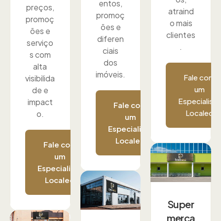
entos,
preços,
atraind
promoç
promoç
o mais
ões e
ões e
clientes
diferen
serviço
.
ciais
s com
dos
alta
imóveis.
Fale com
visibilida
um
de e
Especialista
impact
Fale com
Localed
o.
um
Especialista
Localed
Fale com
um
Especialista
Localed
Super
merca