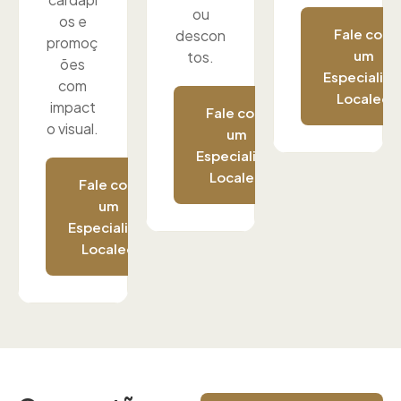
ou
os e
Fale com
descon
promoç
um
tos.
ões
Especialist
com
Localed
impact
Fale com
o visual.
um
Especialista
Localed
Fale com
um
Especialista
Localed