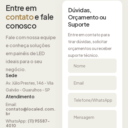
Entre em
Dúvidas,
contato
e fale
Orçamento ou
Suporte
conosco
Entre em contato para
Fale com nossa equipe
tirar dúvidas, solicitar
e conheça soluções
orçamentos ou receber
em painéis de LED
suporte técnico.
ideais para o seu
Nome
negócio.
Sede
Av. Júlio Prestes, 146 - Vila
Email
Galvão - Guarulhos - SP
Atendimento
Telefone/WhatsApp
Email:
contato@localed.com.
br
Mensagem
WhatsApp:
(11) 95587-
4010