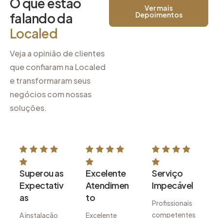
O que estão
Ver mais
falando da
Depoimentos
Localed
Veja a opinião de clientes
que confiaram na Localed
e transformaram seus
negócios com nossas
soluções.
Superou as
Excelente
Serviço
Expectativ
Atendimen
Impecável
as
to
Profissionais
competentes
A instalação
Excelente