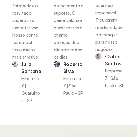
e serviço
foi rápida e o
atendimento e
impecável.
resultado
suporte. O
Trouxeram
superou as
painel valoriza
modernidade
expectativas.
nossa marca e
e destaque
Nosso ponto
chama
para nosso
comercial
atenção dos
negócio.
ficou muito
clientes todos
Carlos
mais atrativo!
os dias.
Santos
Julia
Roberto
Santana
Silva
Empresa
Z | São
Empresa
Empresa
Paulo - SP
X |
Y | São
Guarulho
Paulo - SP
s - SP